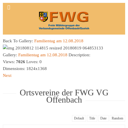
Back To Gallery:
Familientag am 12.08.2018
Gallery:
Familientag am 12.08.2018
Description:
Views:
7026
Loves:
0
Dimensions:
1824x1368
Next
Ortsvereine der FWG VG
Offenbach
Default
Title
Date
Random